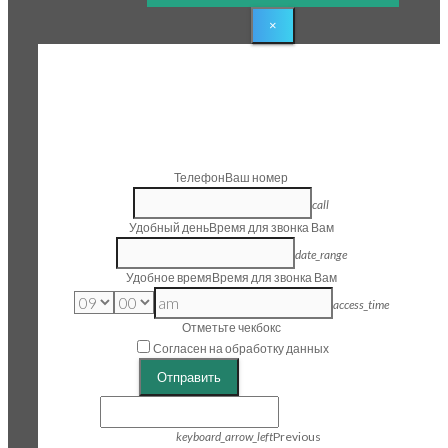
×
1
Step 1
Заказать звонок
Телефон
Ваш номер
call
Удобный день
Время для звонка Вам
date_range
Удобное время
Время для звонка Вам
access_time
Отметьте чекбокс
Согласен на обработку данных
Отправить
keyboard_arrow_left
Previous