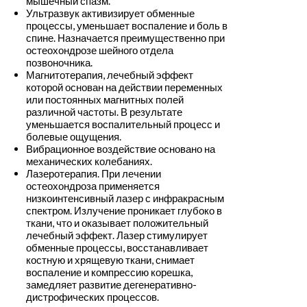
мышечный спазм.
Ультразвук активизирует обменные
процессы, уменьшает воспаление и боль в
спине. Назначается преимущественно при
остеохондрозе шейного отдела
позвоночника.
Магнитотерапия, лечебный эффект
которой основан на действии переменных
или постоянных магнитных полей
различной частоты. В результате
уменьшается воспалительный процесс и
болевые ощущения.
Вибрационное воздействие основано на
механических колебаниях.
Лазеротерапия. При лечении
остеохондроза применяется
низкоинтенсивный лазер с инфракрасным
спектром. Излучение проникает глубоко в
ткани, что и оказывает положительный
лечебный эффект. Лазер стимулирует
обменные процессы, восстанавливает
костную и хрящевую ткани, снимает
воспаление и компрессию корешка,
замедляет развитие дегенеративно-
дистрофических процессов.