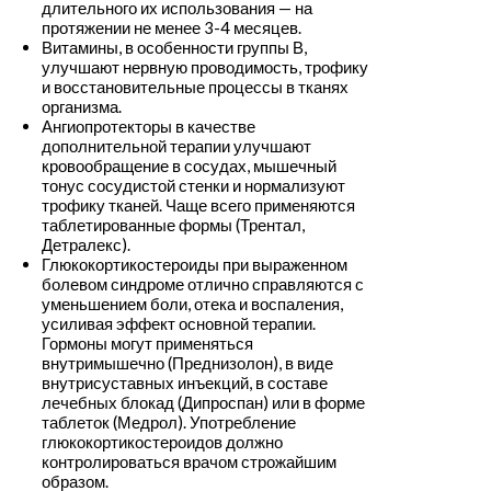
длительного их использования — на
протяжении не менее 3-4 месяцев.
Витамины, в особенности группы В,
улучшают нервную проводимость, трофику
и восстановительные процессы в тканях
организма.
Ангиопротекторы в качестве
дополнительной терапии улучшают
кровообращение в сосудах, мышечный
тонус сосудистой стенки и нормализуют
трофику тканей. Чаще всего применяются
таблетированные формы (Трентал,
Детралекс).
Глюкокортикостероиды при выраженном
болевом синдроме отлично справляются с
уменьшением боли, отека и воспаления,
усиливая эффект основной терапии.
Гормоны могут применяться
внутримышечно (Преднизолон), в виде
внутрисуставных инъекций, в составе
лечебных блокад (Дипроспан) или в форме
таблеток (Медрол). Употребление
глюкокортикостероидов должно
контролироваться врачом строжайшим
образом.