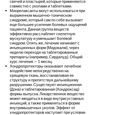
свечей и пластырей, которые применяются
совместно с уколами и таблетками.
Миорелаксанты могут использоваться при
выраженном мышечно-тоническом
синдроме, который сам по себе вызывает
еще большее усиление болевых ощущений
пациента. Данная группа веществ
эффективно расслабляет скелетную
мускулатуру и уменьшает болевой
синдром. Опять же, лечение начинают с
инъекционных форм (Мидокалм), через
неделю переходя на таблетированные
препараты (например, Сирдалуд). Общий
курс лечения — 1 месяц.
Хондропротекторы оказывают лечебное
воздействие непосредственно на
хрящевую ткань, восстанавливая ее
структуру и препятствуя дальнейшему
разрушению. Существуют инъекционная
(Дона) и таблетированная (Хондроксид)
формы выпуска. Лекарственное вещество
может вводиться в виде внутрисуставных
инъекций, а также применяться в форме
внутримышечных уколов. Эффект от
хондропротекторов наступает при условии