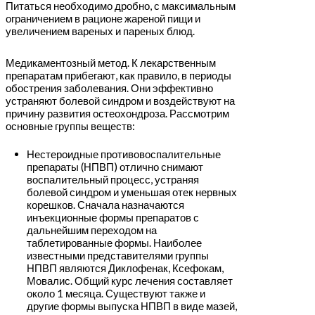
Питаться необходимо дробно, с максимальным
ограничением в рационе жареной пищи и
увеличением вареных и пареных блюд.
Медикаментозный метод. К лекарственным
препаратам прибегают, как правило, в периоды
обострения заболевания. Они эффективно
устраняют болевой синдром и воздействуют на
причину развития остеохондроза. Рассмотрим
основные группы веществ:
Нестероидные противовоспалительные
препараты (НПВП) отлично снимают
воспалительный процесс, устраняя
болевой синдром и уменьшая отек нервных
корешков. Сначала назначаются
инъекционные формы препаратов с
дальнейшим переходом на
таблетированные формы. Наиболее
известными представителями группы
НПВП являются Диклофенак, Ксефокам,
Мовалис. Общий курс лечения составляет
около 1 месяца. Существуют также и
другие формы выпуска НПВП в виде мазей,