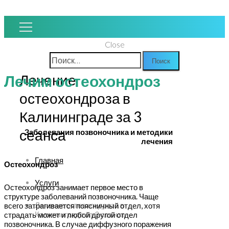
Close
Найти:
Лечение
Лечим остеохондроз
остеохондроза в
Калининграде за 3
сеанса
Заболевания позвоночника и методики
лечения
Главная
Остеохондроз
Услуги
Остеохондроз занимает первое место в
структуре заболеваний позвоночника. Чаще
Лечение остеохондроза в
всего затрагивается поясничный отдел, хотя
Калининграде за 3 сеанса
страдать может и любой другой отдел
позвоночника. В случае диффузного поражения