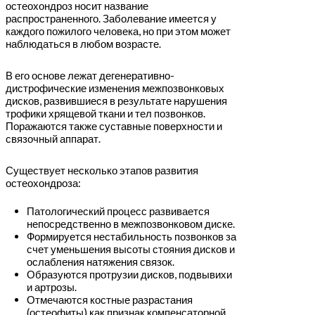
остеохондроз носит название
распространенного. Заболевание имеется у
каждого пожилого человека, но при этом может
наблюдаться в любом возрасте.
В его основе лежат дегенеративно-
дистрофические изменения межпозвонковых
дисков, развившиеся в результате нарушения
трофики хрящевой ткани и тел позвонков.
Поражаются также суставные поверхности и
связочный аппарат.
Существует несколько этапов развития
остеохондроза:
Патологический процесс развивается
непосредственно в межпозвонковом диске.
Формируется нестабильность позвонков за
счет уменьшения высоты стояния дисков и
ослабления натяжения связок.
Образуются протрузии дисков, подвывихи
и артрозы.
Отмечаются костные разрастания
(остеофиты) как признак компенсаторной