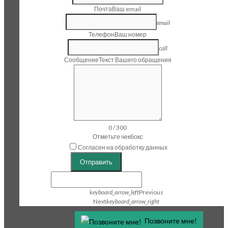
Почта
Ваш email
email
Телефон
Ваш номер
call
Сообщение
Текст Вашего обращения
0
/
300
Отметьте чекбокс
Согласен на обработку данных
Отправить
keyboard_arrow_left
Previous
Next
keyboard_arrow_right
Позвоните мне!