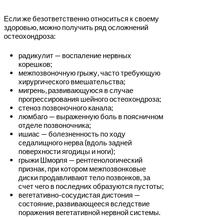
Если же безответственно относиться к своему
здоровью, можно получить ряд осложнений
остеохондроза:
радикулит — воспаление нервных
корешков;
межпозвоночную грыжу, часто требующую
хирургического вмешательства;
мигрень, развивающуюся в случае
прогрессирования шейного остеохондроза;
стеноз позвоночного канала;
люмбаго — выраженную боль в поясничном
отделе позвоночника;
ишиас — болезненность по ходу
седалищного нерва (вдоль задней
поверхности ягодицы и ноги);
грыжи Шморля — рентгенологический
признак, при котором межпозвонковые
диски продавливают тело позвонков, за
счет чего в последних образуются пустоты;
вегетативно-сосудистая дистония —
состояние, развивающееся вследствие
поражения вегетативной нервной системы.