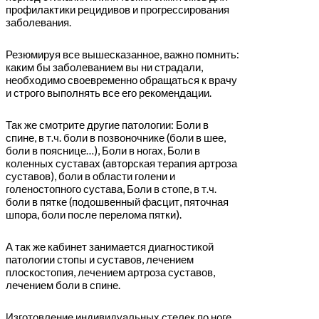
профилактики рецидивов и прогрессирования
заболевания.
Резюмируя все вышесказанное, важно помнить:
каким бы заболеванием вы ни страдали,
необходимо своевременно обращаться к врачу
и строго выполнять все его рекомендации.
Так же смотрите другие патологии: Боли в
спине, в т.ч. боли в позвоночнике (боли в шее,
боли в пояснице…), Боли в ногах, Боли в
коленных суставах (авторская терапия артроза
суставов), боли в области голени и
голеностопного сустава, Боли в стопе, в т.ч.
боли в пятке (подошвенный фасцит, пяточная
шпора, боли после перелома пятки).
А так же кабинет занимается диагностикой
патологии стопы и суставов, лечением
плоскостопия, лечением артроза суставов,
лечением боли в спине.
Изготовление индивидуальных стелек по ноге