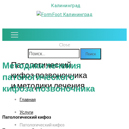
Калининград
Close
Найти:
Патологический
Методики лечения
кифоз позвоночника
патологического
и методики лечения
кифоза позвоночника
Главная
Услуги
Патологический кифоз
Патологический кифоз