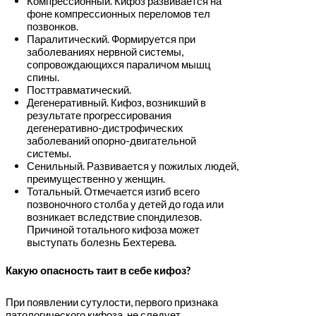
Компрессионный. Кифоз развивается на
фоне компрессионных переломов тел
позвонков.
Паралитический. Формируется при
заболеваниях нервной системы,
сопровождающихся параличом мышц
спины.
Посттравматический.
Дегенеративный. Кифоз, возникший в
результате прогрессирования
дегенеративно-дистрофических
заболеваний опорно-двигательной
системы.
Сенильный. Развивается у пожилых людей,
преимущественно у женщин.
Тотальный. Отмечается изгиб всего
позвоночного столба у детей до года или
возникает вследствие спондилезов.
Причиной тотального кифоза может
выступать болезнь Бехтерева.
Какую опасность таит в себе кифоз?
При появлении сутулости, первого признака
патологического кифоза, не следует