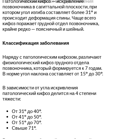
Патологический кифоз — искривление
позвоночника и методики лечения
позвоночника в сагиттальной плоскости, при
котором угол изгиба составляет более 31° и
происходит деформация спины. Чаще всего
кифоз поражает грудной отдел позвоночника,
крайне редко — поясничный и шейный.
Классификация заболевания
Наряду с патологическим кифозом, различают
физиологический кифоз грудного отдела
позвоночника, который формируется к 7 годам.
В норме угол наклона составляет от 15° до 30°.
В зависимости от угла искривления
патологический кифоз делится на 4 степени
тяжести:
От 31° до 40°.
От 41° до 50°.
От 51° до 70°.
Свыше 71°.