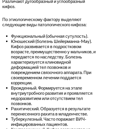
Различают дугообразный и углообразный
кифоз.
По этиологическому фактору выделяют
следующие виды патологического кифоза:
Функциональный (обычная сутулость).
Юношеский (болезнь Шейерманна-May).
Кифоз развивается в подростковом
возрасте, преимущественно у мальчиков, и
передается по наследству. Болезнь
характеризуется клиновидной
деформацией тел позвонков и
повреждением связочного аппарата. При
своевременном лечении поддается
коррекции.
Врожденный. Формируется на этапе
внутриутробного развития и проявляется
недоразвитием или отсутствием тел
позвонков.
Рахитический. Образуется в результате
перенесенного рахита в младенчестве.
Туберкулезный. Часто поражает ВИЧ-
инфицированных пациентов.