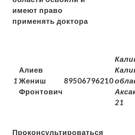
имеют право
применять доктора
Кали
Алиев
Кали
1
Жениш
89506796210
обла
Фронтович
Акса
21
Проконсультироваться