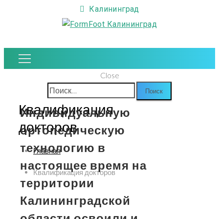
Калининград
Close
Найти:
Квалификация
Индивидуальную
докторов
ортопедическую
технологию в
Главная
настоящее время на
Квалификация докторов
территории
Калининградской
области освоили и