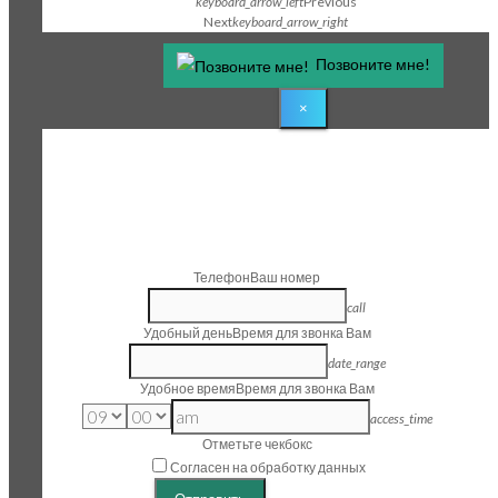
keyboard_arrow_left
Previous
Next
keyboard_arrow_right
Позвоните мне!
×
1
Step 1
Заказать звонок
Телефон
Ваш номер
call
Удобный день
Время для звонка Вам
date_range
Удобное время
Время для звонка Вам
access_time
Отметьте чекбокс
Согласен на обработку данных