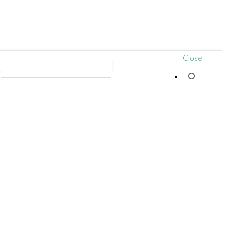
Close
Вопрос ответ
Квалификация докторов
О