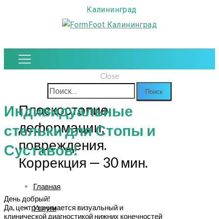
Калининград
Close
Найти:
Плоскостопие,
Индивидуальные
деформации,
стельки для Стопы и
повреждения.
Суставов!
Коррекция — 30 мин.
Главная
День добрый!
Да, центр занимается визуальный и
Услуги
клинической диагностикой нижних конечностей