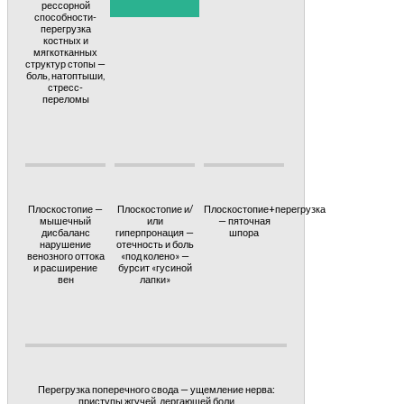
рессорной
способности-
перегрузка
костных и
мягкотканных
структур стопы —
боль, натоптыши,
стресс-
переломы
Плоскостопие —
Плоскостопие и/
Плоскостопие+перегрузка
мышечный
или
— пяточная
дисбаланс
гиперпронация —
шпора
нарушение
отечность и боль
венозного оттока
«под колено» —
и расширение
бурсит «гусиной
вен
лапки»
Перегрузка поперечного свода — ущемление нерва:
приступы жгучей, дергающей боли