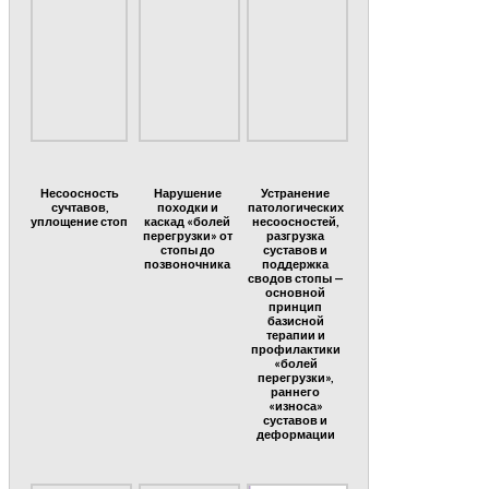
Несоосность
Нарушение
Устранение
сучтавов,
походки и
патологических
уплощение стоп
каскад «болей
несоосностей,
перегрузки» от
разгрузка
стопы до
суставов и
позвоночника
поддержка
сводов стопы —
основной
принцип
базисной
терапии и
профилактики
«болей
перегрузки»,
раннего
«износа»
суставов и
деформации