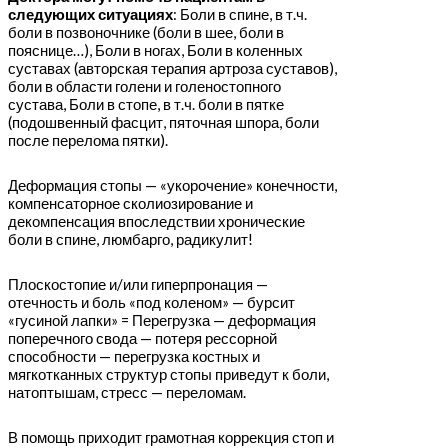
следующих ситуациях
: Боли в спине, в т.ч.
боли в позвоночнике (боли в шее, боли в
пояснице…), Боли в ногах, Боли в коленных
суставах (авторская терапия артроза суставов),
боли в области голени и голеностопного
сустава, Боли в стопе, в т.ч. боли в пятке
(подошвенный фасцит, пяточная шпора, боли
после перелома пятки).
Деформация стопы — «укорочение» конечности,
компенсаторное сколиозирование и
декомпенсация впоследствии хронические
боли в спине, люмбарго, радикулит!
Плоскостопие и/или гиперпронация —
отечность и боль «под коленом» — бурсит
«гусиной лапки» = Перегрузка — деформация
поперечного свода — потеря рессорной
способности — перегрузка костных и
мягкотканных структур стопы приведут к боли,
натоптышам, стресс — переломам.
В помощь приходит грамотная коррекция стоп и