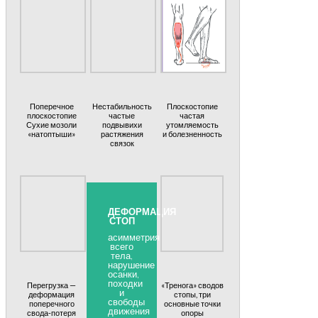
Поперечное
Нестабильность
Плоскостопие
плоскостопие
частые
частая
Сухие мозоли
подвывихи
утомляемость
«натоптыши»
растяжения
и болезненность
связок
ДЕФОРМАЦИЯ
СТОП
асимметрия
всего
тела,
нарушение
осанки,
походки
Перегрузка —
«Тренога» сводов
и
деформация
стопы, три
свободы
поперечного
основные точки
движения
свода-потеря
опоры