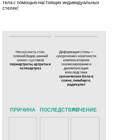
тела с помощью настоящих индивидуальных
стелек!
Несоосность стоп,
Деформация стопы —
голеней,бедер, ранний
«укорочение» конечности
«износ» суставов
компенсаторное
периартриты, артриты и
сколиозирование и
остеоартроз
декомпенсация
впоследствии
хронические боли в
спине, люмбарго,
радикулит
ПРИЧИНА
ПОСЛЕДСТВИЯ
ЛЕЧЕНИЕ